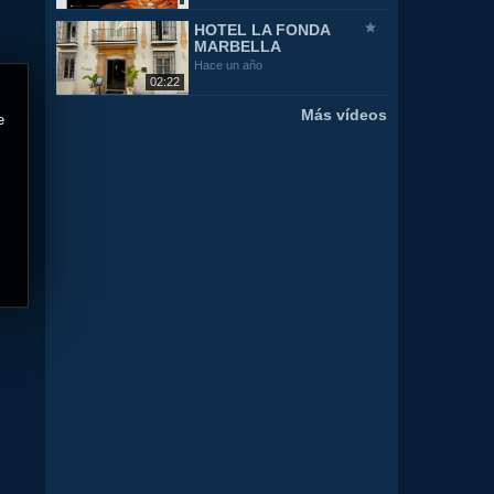
HOTEL LA FONDA
MARBELLA
Hace un año
02:22
Más vídeos
e