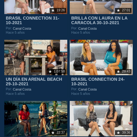
19:26
27:01
BRASIL CONNECTION 31-
BRILLA CON LAURA EN LA
10-2021
CARACOLA 30-10-2021
Por:
Por:
Canal Costa
Canal Costa
Hace 5 años
Hace 5 años
1:07:58
29:43
UN DÍA EN ARENAL BEACH
BRASIL CONNECTION 24-
29-10-2021
10-2021
Por:
Por:
Canal Costa
Canal Costa
Hace 5 años
Hace 5 años
22:37
39:36