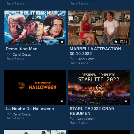
Hace 4 años
Hace 4 años
12:12
Demolition Man
MARBELLA ATTRACTION
30-10-2022
Por:
Canal Costa
Hace 4 años
Por:
Canal Costa
Hace 4 años
La Noche De Halloween
STARLITE 2022 GRAN
RESUMEN
Por:
Canal Costa
Hace 4 años
Por:
Canal Costa
Hace 4 años