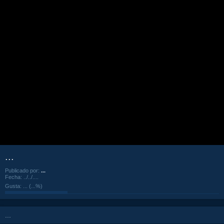
...
Publicado por:
...
Fecha:
../../....
Gusta:
...
(
...
%)
...