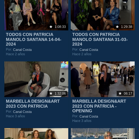
1:08:33
1:29:38
TODOS CON PATRICIA
TODOS CON PATRICIA
MANOLO SANTANA 14-04-
MANOLO SANTANA 31-03-
2024
2024
Por:
Por:
Canal Costa
Canal Costa
Hace 2 años
Hace 2 años
1:32:06
06:17
MARBELLA DESIGN&ART
MARBELLA DESIGN&ART
2023 CON PATRICIA
2023 CON PATRICIA -
OPENING
Por:
Canal Costa
Hace 3 años
Por:
Canal Costa
Hace 3 años