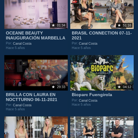
01:34
51:16
OCEANE BEAUTY
BRASIL CONNECTION 07-11-
INAUGURACIÓN MARBELLA
2021
Por:
Por:
Canal Costa
Canal Costa
Hace 5 años
Hace 5 años
29:33
04:12
BRILLA CON LAURA EN
Bioparc Fuengirola
NOCTTURNO 06-11-2021
Por:
Canal Costa
Hace 5 años
Por:
Canal Costa
Hace 5 años