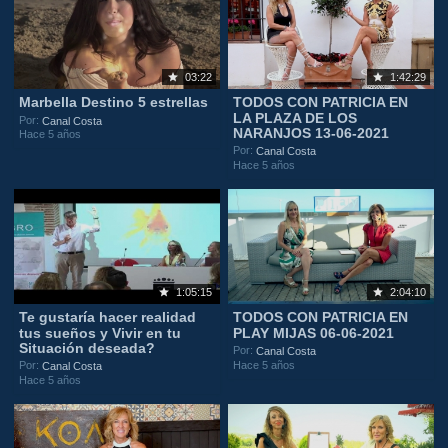
03:22
1:42:29
Marbella Destino 5 estrellas
TODOS CON PATRICIA EN
LA PLAZA DE LOS
Por:
Canal Costa
NARANJOS 13-06-2021
Hace 5 años
Por:
Canal Costa
Hace 5 años
1:05:15
2:04:10
Te gustaría hacer realidad
TODOS CON PATRICIA EN
tus sueños y Vivir en tu
PLAY MIJAS 06-06-2021
Situación deseada?
Por:
Canal Costa
Hace 5 años
Por:
Canal Costa
Hace 5 años