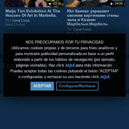
03:38
04:56
Maiju Tirri Exhibition At The
Юл Ханчас украшает
Houses Of Art In Marbella.
своими картинами стены
зала в Казино
Por:
Canal Costa
Марбельи.Марбель.
Hace 13 años
Por:
Canal Costa
Hace 13 años
NOS PREOCUPAMOS POR TU PRIVACIDAD
Utilizamos cookies propias y de terceros para fines analíticos y
para mostrarte publicidad personalizada en base a un perfil
elaborado a partir de tus hábitos de navegación (por ejemplo,
Comentarios del canal: General Art Marbella
páginas visitadas). Haz click
para más información.
AQUÍ
Puedes aceptar todas las cookies pulsando el botón “ACEPTAR”
o configurarlas o rechazar su uso haciendo click
.
AQUÍ
ACEPTAR
Configurar/Rechazar