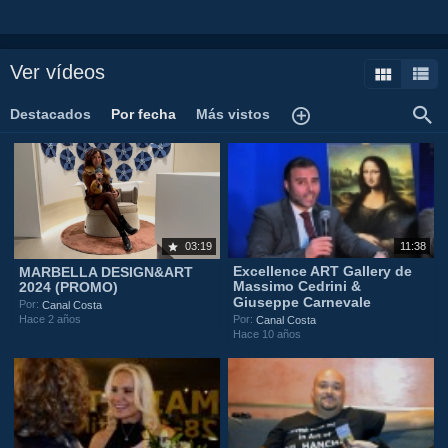
Ver vídeos
Destacados
Por fecha
Más vistos
11:38
03:19
Excellence ART Gallery de
MARBELLA DESIGN&ART
Massimo Cedrini &
2024 (PROMO)
Giuseppe Carnevale
Por:
Canal Costa
Hace 2 años
Por:
Canal Costa
Hace 10 años