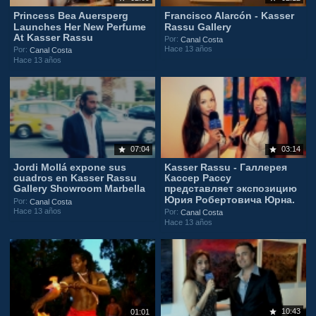
Princess Bea Auersperg
Francisco Alarcón - Kasser
Launches Her New Perfume
Rassu Gallery
At Kasser Rassu
Por:
Canal Costa
Hace 13 años
Por:
Canal Costa
Hace 13 años
07:04
03:14
Jordi Mollá expone sus
Kasser Rassu - Галлерея
cuadros en Kasser Rassu
Кассер Рассу
Gallery Showroom Marbella
представляет экспозицию
Юрия Робертовича Юрна.
Por:
Canal Costa
Hace 13 años
Por:
Canal Costa
Hace 13 años
10:43
01:01