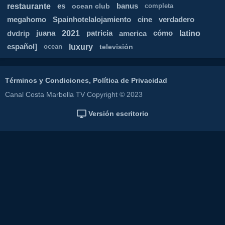
restaurante
es
ocean club
banus
completa
megahomo
Spainhotelalojamiento
cine
verdadero
2021
latino
dvdrip
juana
patricia
america
cómo
luxury
español]
televisión
ocean
Términos y Condiciones, Política de Privacidad
Canal Costa Marbella TV Copyright © 2023
Versión escritorio