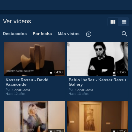
Ver vídeos
Destacados
Por fecha
Más vistos
04:03
01:46
Kasser Rassu - David
Pablo Ibañez - Kasser Rassu
Vaamonde
Gallery
Por:
Por:
Canal Costa
Canal Costa
Hace 12 años
Hace 13 años
02:09
02:12