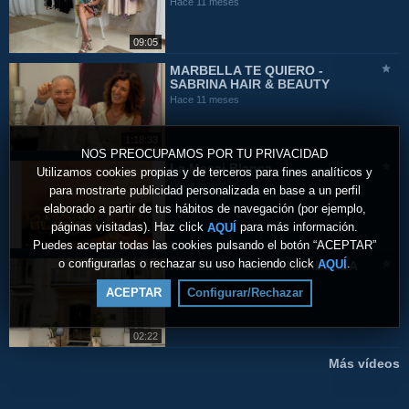
Hace 11 meses
09:05
MARBELLA TE QUIERO -
SABRINA HAIR & BEAUTY
Hace 11 meses
1:18:33
NOS PREOCUPAMOS POR TU PRIVACIDAD
La Masai Blanca
Utilizamos cookies propias y de terceros para fines analíticos y
Hace 11 meses
para mostrarte publicidad personalizada en base a un perfil
elaborado a partir de tus hábitos de navegación (por ejemplo,
páginas visitadas). Haz click
para más información.
AQUÍ
Puedes aceptar todas las cookies pulsando el botón “ACEPTAR”
o configurarlas o rechazar su uso haciendo click
.
AQUÍ
HOTEL LA FONDA MARBELLA
Hace un año
ACEPTAR
Configurar/Rechazar
02:22
Más vídeos