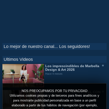
Lo mejor de nuestro canal... Los seguidores!
Ultimos Videos
Los imprescindibles de Marbella
Design & Art 2026
Hace 4 meses
31:59
NOS PREOCUPAMOS POR TU PRIVACIDAD
BE SUNSET BY NIDHI PATEL CON
Utilizamos cookies propias y de terceros para fines analíticos y
PATRICIA
Hace 11 meses
para mostrarte publicidad personalizada en base a un perfil
elaborado a partir de tus hábitos de navegación (por ejemplo,