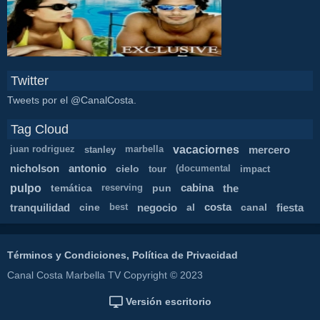
Twitter
Tweets por el @CanalCosta.
Tag Cloud
vacaciornes
mercero
juan rodriguez
stanley
marbella
nicholson
antonio
cielo
tour
(documental
impact
pulpo
temática
pun
cabina
the
reserving
tranquilidad
cine
negocio
al
costa
canal
fiesta
best
Términos y Condiciones, Política de Privacidad
Canal Costa Marbella TV Copyright © 2023
Versión escritorio