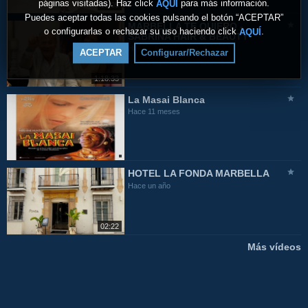
páginas visitadas). Haz click
para más información.
AQUÍ
09:05
Puedes aceptar todas las cookies pulsando el botón “ACEPTAR”
MARBELLA TE QUIERO -
o configurarlas o rechazar su uso haciendo click
.
AQUÍ
SABRINA HAIR & BEAUTY
Hace 11 meses
ACEPTAR
Configurar/Rechazar
1:18:33
La Masai Blanca
Hace 11 meses
HOTEL LA FONDA MARBELLA
Hace un año
02:22
Más vídeos