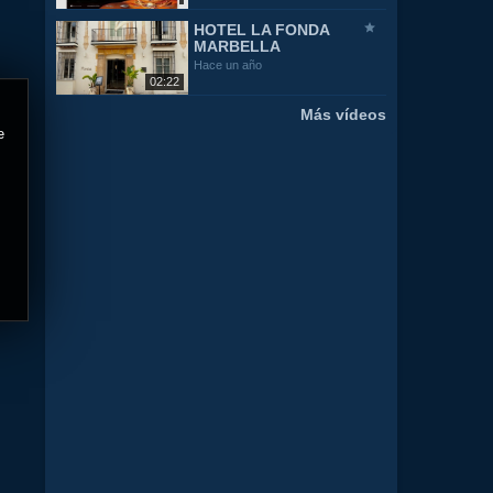
HOTEL LA FONDA
MARBELLA
Hace un año
02:22
Más vídeos
e