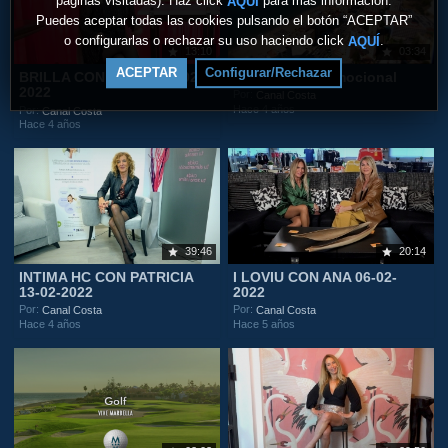
páginas visitadas). Haz click
para más información.
AQUÍ
Puedes aceptar todas las cookies pulsando el botón “ACEPTAR”
o configurarlas o rechazar su uso haciendo click
.
AQUÍ
13:10
03:34
ACEPTAR
Configurar/Rechazar
BRILLA CON LAURA 20-02-
Fuengirola Promocional
2022
Por:
Canal Costa
Hace 4 años
Por:
Canal Costa
Hace 4 años
39:46
20:14
INTIMA HC CON PATRICIA
I LOVIU CON ANA 06-02-
13-02-2022
2022
Por:
Por:
Canal Costa
Canal Costa
Hace 4 años
Hace 5 años