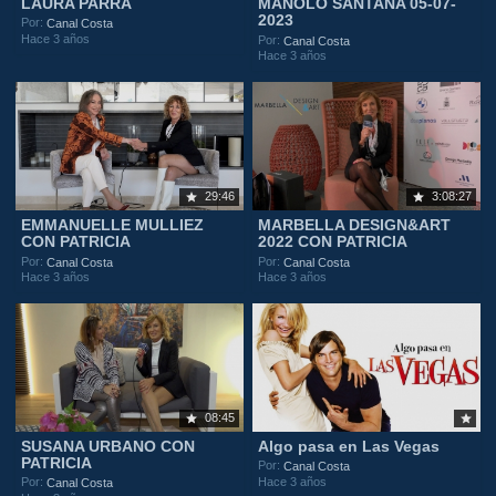
LAURA PARRA
MANOLO SANTANA 05-07-
2023
Por:
Canal Costa
Hace 3 años
Por:
Canal Costa
Hace 3 años
29:46
3:08:27
EMMANUELLE MULLIEZ
MARBELLA DESIGN&ART
CON PATRICIA
2022 CON PATRICIA
Por:
Por:
Canal Costa
Canal Costa
Hace 3 años
Hace 3 años
08:45
SUSANA URBANO CON
Algo pasa en Las Vegas
PATRICIA
Por:
Canal Costa
Hace 3 años
Por:
Canal Costa