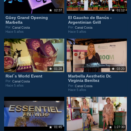
02:37
01:12
Güey Grand Opening
El Gaucho de Banús -
Marbella
Argentinian Grill
Por:
Por:
Canal Costa
Canal Costa
Hace 5 años
Hace 5 años
01:28
03:20
Riel´s World Event
Marbella Aesthetic Dr.
Virginia Benítez
Por:
Canal Costa
Hace 5 años
Por:
Canal Costa
Hace 5 años
01:45
1:27:30