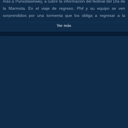
más a Punxstawnwey, a cubrir la información del festival del Día de
la Marmota. En el viaje de regreso, Phil y su equipo se ven
sorprendidos por una tormenta que los obliga a regresar a la
pequeña ciudad. A la mañana siguiente, al despertarse, comprueba
Ver más
atónito que comienza otra vez el Día de la Marmota.
Canales:
OCIO
CANAL COSTA TV
Tags:
película
completa
castellano
español
comedia
humor
película
bill
murray
cine
gratis
el
día
de
la
marmota