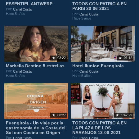
ESSENTIEL ANTWERP
TODOS CON PATRICIA EN
PARIS 20-06-2021
Por:
Canal Costa
Hace 5 años
Por:
Canal Costa
Hace 5 años
03:22
01:12
Marbella Destino 5 estrellas
Hotel Ilunion Fuengirola
Por:
Por:
Canal Costa
Canal Costa
Hace 5 años
Hace 5 años
08:27
1:42:29
Fuengirola - Un viaje por la
TODOS CON PATRICIA EN
gastronomía de la Costa del
LA PLAZA DE LOS
Sol con Cocina en Origen
NARANJOS 13-06-2021
Por:
Por:
Canal Costa
Canal Costa