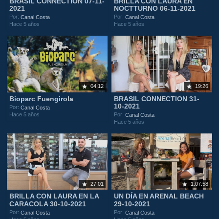
BRASIL CONNECTION 07-11-
BRILLA CON LAURA EN
2021
NOCTTURNO 06-11-2021
Por:
Por:
Canal Costa
Canal Costa
Hace 5 años
Hace 5 años
04:12
19:26
Bioparc Fuengirola
BRASIL CONNECTION 31-
10-2021
Por:
Canal Costa
Hace 5 años
Por:
Canal Costa
Hace 5 años
27:01
1:07:58
BRILLA CON LAURA EN LA
UN DÍA EN ARENAL BEACH
CARACOLA 30-10-2021
29-10-2021
Por:
Por:
Canal Costa
Canal Costa