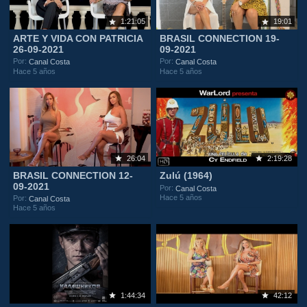
1:21:05
19:01
ARTE Y VIDA CON PATRICIA
BRASIL CONNECTION 19-
26-09-2021
09-2021
Por:
Por:
Canal Costa
Canal Costa
Hace 5 años
Hace 5 años
26:04
2:19:28
BRASIL CONNECTION 12-
Zulú (1964)
09-2021
Por:
Canal Costa
Hace 5 años
Por:
Canal Costa
Hace 5 años
1:44:34
42:12