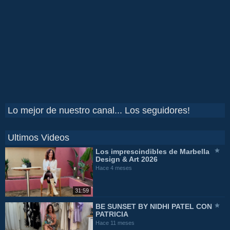
Lo mejor de nuestro canal... Los seguidores!
Ultimos Videos
Los imprescindibles de Marbella
Design & Art 2026
Hace 4 meses
31:59
BE SUNSET BY NIDHI PATEL CON
PATRICIA
Hace 11 meses