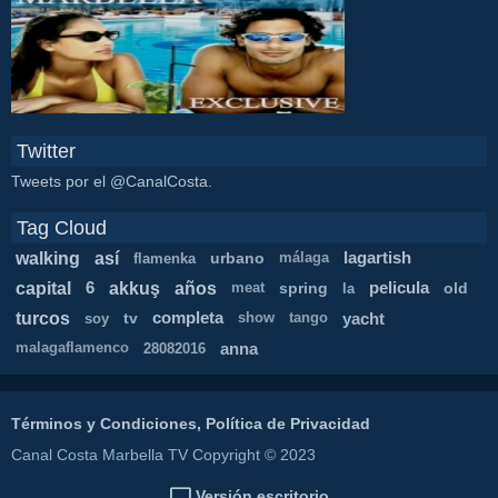
Twitter
Tweets por el @CanalCosta.
Tag Cloud
walking
así
urbano
lagartish
flamenka
málaga
capital
akkuş
años
6
spring
pelicula
old
meat
la
turcos
tv
completa
yacht
soy
show
tango
anna
malagaflamenco
28082016
Términos y Condiciones, Política de Privacidad
Canal Costa Marbella TV Copyright © 2023
Versión escritorio