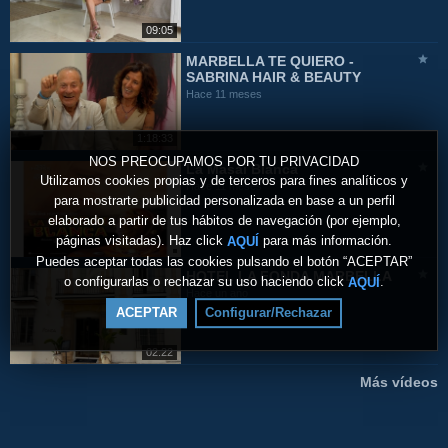
09:05
MARBELLA TE QUIERO -
SABRINA HAIR & BEAUTY
Hace 11 meses
1:18:33
NOS PREOCUPAMOS POR TU PRIVACIDAD
La Masai Blanca
Utilizamos cookies propias y de terceros para fines analíticos y
Hace 11 meses
para mostrarte publicidad personalizada en base a un perfil
elaborado a partir de tus hábitos de navegación (por ejemplo,
páginas visitadas). Haz click
para más información.
AQUÍ
Puedes aceptar todas las cookies pulsando el botón “ACEPTAR”
HOTEL LA FONDA MARBELLA
o configurarlas o rechazar su uso haciendo click
.
AQUÍ
Hace un año
ACEPTAR
Configurar/Rechazar
02:22
Más vídeos