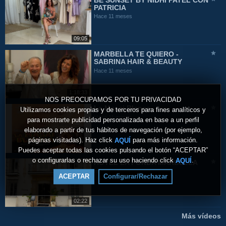
BE SUNSET BY NIDHI PATEL CON
PATRICIA
Hace 11 meses
09:05
MARBELLA TE QUIERO -
SABRINA HAIR & BEAUTY
Hace 11 meses
1:18:33
NOS PREOCUPAMOS POR TU PRIVACIDAD
La Masai Blanca
Utilizamos cookies propias y de terceros para fines analíticos y
Hace 11 meses
para mostrarte publicidad personalizada en base a un perfil
elaborado a partir de tus hábitos de navegación (por ejemplo,
páginas visitadas). Haz click
para más información.
AQUÍ
Puedes aceptar todas las cookies pulsando el botón “ACEPTAR”
o configurarlas o rechazar su uso haciendo click
.
AQUÍ
HOTEL LA FONDA MARBELLA
Hace un año
ACEPTAR
Configurar/Rechazar
02:22
Más vídeos