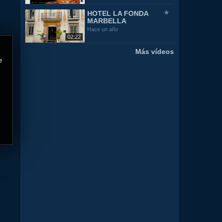
HOTEL LA FONDA
MARBELLA
Hace un año
02:22
Más vídeos
e