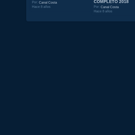
COMPLETO 2018
Por:
Canal Costa
Hace 8 años
Por:
Canal Costa
Hace 8 años