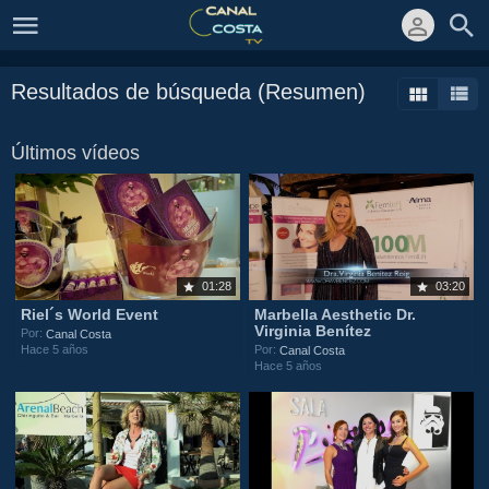
Resultados de búsqueda (Resumen)
Últimos vídeos
01:28
03:20
Riel´s World Event
Marbella Aesthetic Dr.
Virginia Benítez
Por:
Canal Costa
Hace 5 años
Por:
Canal Costa
Hace 5 años