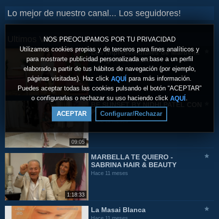
Lo mejor de nuestro canal... Los seguidores!
Ultimos Videos
NOS PREOCUPAMOS POR TU PRIVACIDAD
Utilizamos cookies propias y de terceros para fines analíticos y
Los imprescindibles de Marbella
para mostrarte publicidad personalizada en base a un perfil
Design & Art 2026
elaborado a partir de tus hábitos de navegación (por ejemplo,
Hace 4 meses
páginas visitadas). Haz click
para más información.
AQUÍ
Puedes aceptar todas las cookies pulsando el botón “ACEPTAR”
31:59
o configurarlas o rechazar su uso haciendo click
.
AQUÍ
BE SUNSET BY NIDHI PATEL CON
PATRICIA
ACEPTAR
Configurar/Rechazar
Hace 11 meses
09:05
MARBELLA TE QUIERO -
SABRINA HAIR & BEAUTY
Hace 11 meses
1:18:33
La Masai Blanca
Hace 11 meses