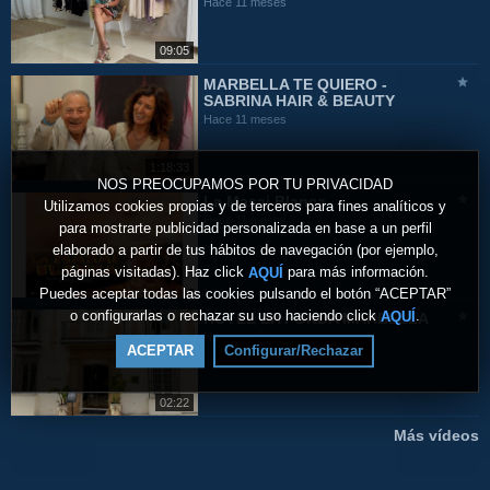
Hace 11 meses
09:05
MARBELLA TE QUIERO -
SABRINA HAIR & BEAUTY
Hace 11 meses
1:18:33
NOS PREOCUPAMOS POR TU PRIVACIDAD
La Masai Blanca
Utilizamos cookies propias y de terceros para fines analíticos y
Hace 11 meses
para mostrarte publicidad personalizada en base a un perfil
elaborado a partir de tus hábitos de navegación (por ejemplo,
páginas visitadas). Haz click
para más información.
AQUÍ
Puedes aceptar todas las cookies pulsando el botón “ACEPTAR”
o configurarlas o rechazar su uso haciendo click
.
AQUÍ
HOTEL LA FONDA MARBELLA
Hace un año
ACEPTAR
Configurar/Rechazar
02:22
Más vídeos