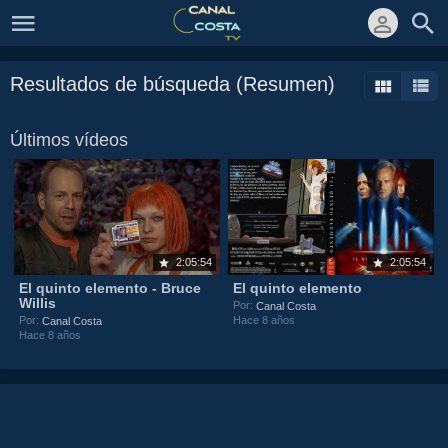
Resultados de búsqueda (Resumen)
Últimos vídeos
2:05:54
2:05:54
El quinto elemento - Bruce
El quinto elemento
Willis
Por:
Canal Costa
Hace 8 años
Por:
Canal Costa
Hace 8 años