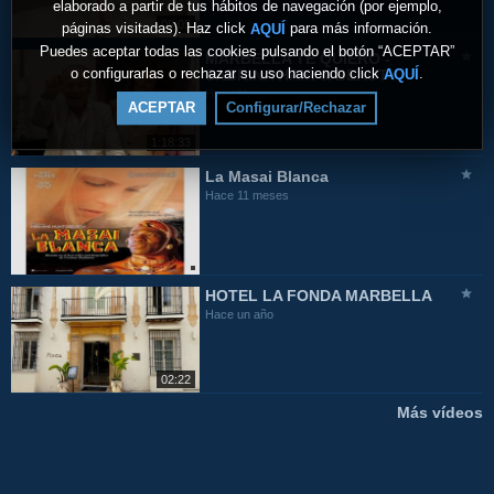
elaborado a partir de tus hábitos de navegación (por ejemplo,
09:05
páginas visitadas). Haz click
para más información.
AQUÍ
Puedes aceptar todas las cookies pulsando el botón “ACEPTAR”
MARBELLA TE QUIERO -
o configurarlas o rechazar su uso haciendo click
.
AQUÍ
SABRINA HAIR & BEAUTY
Hace 11 meses
ACEPTAR
Configurar/Rechazar
1:18:33
La Masai Blanca
Hace 11 meses
HOTEL LA FONDA MARBELLA
Hace un año
02:22
Más vídeos