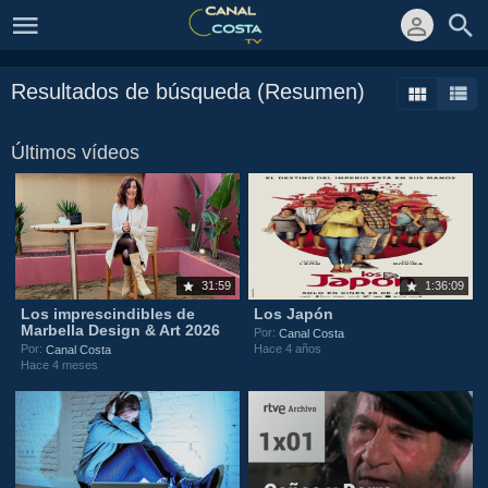
Resultados de búsqueda (Resumen)
Últimos vídeos
31:59
1:36:09
Los imprescindibles de
Los Japón
Marbella Design & Art 2026
Por:
Canal Costa
Hace 4 años
Por:
Canal Costa
Hace 4 meses