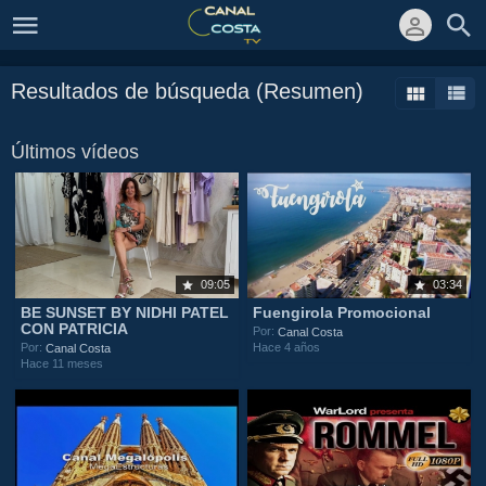
Resultados de búsqueda (Resumen)
Últimos vídeos
09:05
03:34
BE SUNSET BY NIDHI PATEL
Fuengirola Promocional
CON PATRICIA
Por:
Canal Costa
Hace 4 años
Por:
Canal Costa
Hace 11 meses