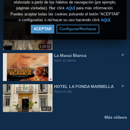
elaborado a partir de tus hábitos de navegación (por ejemplo,
Hace 11 meses
páginas visitadas). Haz click
para más información.
AQUÍ
Puedes aceptar todas las cookies pulsando el botón “ACEPTAR”
09:05
o configurarlas o rechazar su uso haciendo click
.
AQUÍ
MARBELLA TE QUIERO -
SABRINA HAIR & BEAUTY
ACEPTAR
Configurar/Rechazar
Hace 11 meses
1:18:33
La Masai Blanca
Hace 11 meses
HOTEL LA FONDA MARBELLA
Hace un año
02:22
Más vídeos