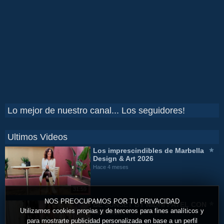
Lo mejor de nuestro canal... Los seguidores!
Ultimos Videos
Los imprescindibles de Marbella
Design & Art 2026
Hace 4 meses
31:59
NOS PREOCUPAMOS POR TU PRIVACIDAD
BE SUNSET BY NIDHI PATEL CON
Utilizamos cookies propias y de terceros para fines analíticos y
PATRICIA
para mostrarte publicidad personalizada en base a un perfil
Hace 11 meses