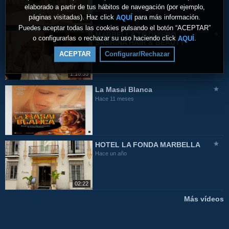
elaborado a partir de tus hábitos de navegación (por ejemplo,
páginas visitadas). Haz click
para más información.
AQUÍ
09:05
Puedes aceptar todas las cookies pulsando el botón “ACEPTAR”
MARBELLA TE QUIERO -
o configurarlas o rechazar su uso haciendo click
.
AQUÍ
SABRINA HAIR & BEAUTY
Hace 11 meses
ACEPTAR
Configurar/Rechazar
1:18:33
La Masai Blanca
Hace 11 meses
HOTEL LA FONDA MARBELLA
Hace un año
02:22
Más vídeos