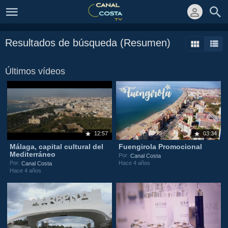
Resultados de búsqueda (Resumen)
Últimos vídeos
12:57
03:34
Málaga, capital cultural del
Fuengirola Promocional
Mediterráneo
Por:
Canal Costa
Hace 4 años
Por:
Canal Costa
Hace 4 años