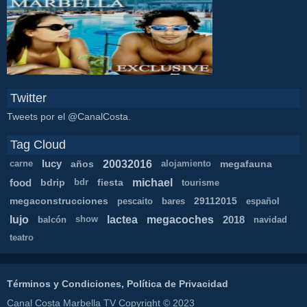
Twitter
Tweets por el @CanalCosta.
Tag Cloud
20032016
lucy
años
megafauna
carne
alojamiento
michael
food
bdrip
fiesta
bdr
tourisme
megaconstrucciones
29112015
pescaito
bares
español
lujo
lactea
megacoches
2018
balcón
show
navidad
teatro
Términos y Condiciones, Política de Privacidad
Canal Costa Marbella TV Copyright © 2023