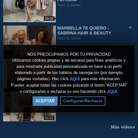
Hace 11 meses
09:05
MARBELLA TE QUIERO -
SABRINA HAIR & BEAUTY
Hace 11 meses
1:18:33
NOS PREOCUPAMOS POR TU PRIVACIDAD
Utilizamos cookies propias y de terceros para fines analíticos y
La Masai Blanca
para mostrarte publicidad personalizada en base a un perfil
Hace 11 meses
elaborado a partir de tus hábitos de navegación (por ejemplo,
páginas visitadas). Haz click
para más información.
AQUÍ
Puedes aceptar todas las cookies pulsando el botón “ACEPTAR”
o configurarlas o rechazar su uso haciendo click
.
AQUÍ
HOTEL LA FONDA MARBELLA
Hace un año
ACEPTAR
Configurar/Rechazar
02:22
Más vídeos