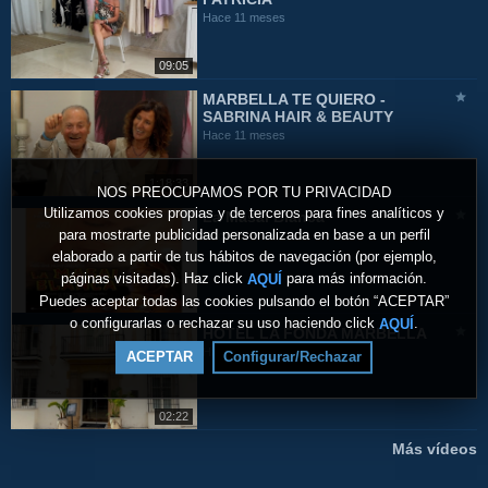
Hace 11 meses
09:05
MARBELLA TE QUIERO -
SABRINA HAIR & BEAUTY
Hace 11 meses
1:18:33
NOS PREOCUPAMOS POR TU PRIVACIDAD
Utilizamos cookies propias y de terceros para fines analíticos y
La Masai Blanca
para mostrarte publicidad personalizada en base a un perfil
Hace 11 meses
elaborado a partir de tus hábitos de navegación (por ejemplo,
páginas visitadas). Haz click
para más información.
AQUÍ
Puedes aceptar todas las cookies pulsando el botón “ACEPTAR”
o configurarlas o rechazar su uso haciendo click
.
AQUÍ
HOTEL LA FONDA MARBELLA
Hace un año
ACEPTAR
Configurar/Rechazar
02:22
Más vídeos