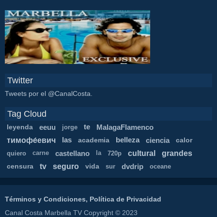
Twitter
Tweets por el @CanalCosta.
Tag Cloud
leyenda
eeuu
te
MalagaFlamenco
jorge
тимофе́евич
las
academia
belleza
ciencia
calor
cultural
grandes
castellano
quiero
carne
la
720p
tv
seguro
censura
vida
dvdrip
sur
oceane
Términos y Condiciones, Política de Privacidad
Canal Costa Marbella TV Copyright © 2023