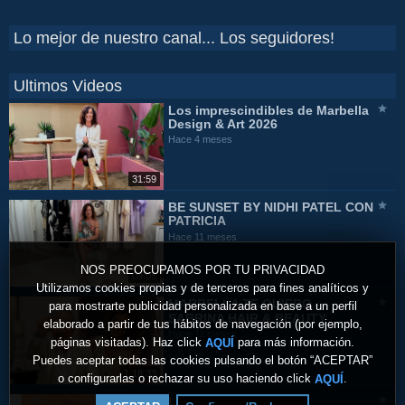
Lo mejor de nuestro canal... Los seguidores!
Ultimos Videos
Los imprescindibles de Marbella
Design & Art 2026
Hace 4 meses
31:59
BE SUNSET BY NIDHI PATEL CON
PATRICIA
Hace 11 meses
NOS PREOCUPAMOS POR TU PRIVACIDAD
09:05
Utilizamos cookies propias y de terceros para fines analíticos y
MARBELLA TE QUIERO -
para mostrarte publicidad personalizada en base a un perfil
SABRINA HAIR & BEAUTY
elaborado a partir de tus hábitos de navegación (por ejemplo,
Hace 11 meses
páginas visitadas). Haz click
para más información.
AQUÍ
Puedes aceptar todas las cookies pulsando el botón “ACEPTAR”
1:18:33
o configurarlas o rechazar su uso haciendo click
.
AQUÍ
La Masai Blanca