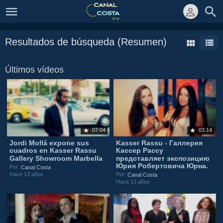
Resultados de búsqueda (Resumen)
Últimos vídeos
07:04
03:14
Jordi Mollá expone sus
Kasser Rassu - Галлерея
cuadros en Kasser Rassu
Кассер Рассу
Gallery Showroom Marbella
представляет экспозицию
Юрия Робертовича Юрна.
Por:
Canal Costa
Hace 13 años
Por:
Canal Costa
Hace 13 años