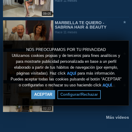
Hace 11 meses
09:05
MARBELLA TE QUIERO -
SABRINA HAIR & BEAUTY
Hace 11 meses
1:18:33
NOS PREOCUPAMOS POR TU PRIVACIDAD
La Masai Blanca
Utilizamos cookies propias y de terceros para fines analíticos y
Hace 11 meses
para mostrarte publicidad personalizada en base a un perfil
elaborado a partir de tus hábitos de navegación (por ejemplo,
páginas visitadas). Haz click
para más información.
AQUÍ
Puedes aceptar todas las cookies pulsando el botón “ACEPTAR”
o configurarlas o rechazar su uso haciendo click
.
AQUÍ
HOTEL LA FONDA MARBELLA
Hace un año
ACEPTAR
Configurar/Rechazar
02:22
Más vídeos