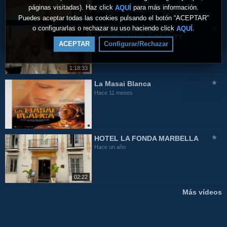
páginas visitadas). Haz click
para más información.
AQUÍ
09:05
Puedes aceptar todas las cookies pulsando el botón “ACEPTAR”
o configurarlas o rechazar su uso haciendo click
.
AQUÍ
MARBELLA TE QUIERO -
SABRINA HAIR & BEAUTY
ACEPTAR
Configurar/Rechazar
Hace 11 meses
1:18:33
La Masai Blanca
Hace 11 meses
HOTEL LA FONDA MARBELLA
Hace un año
02:22
Más vídeos