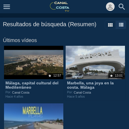
Resultados de búsqueda (Resumen)
Últimos vídeos
12:57
13:01
Málaga, capital cultural del
Marbella, una joya en la
Mediterráneo
costa. Málaga
Por:
Por:
Canal Costa
Canal Costa
Hace 4 años
Hace 5 años