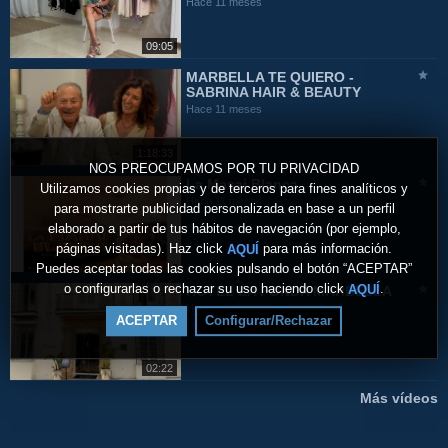
Hace 11 meses
09:05
MARBELLA TE QUIERO -
SABRINA HAIR & BEAUTY
Hace 11 meses
1:18:33
NOS PREOCUPAMOS POR TU PRIVACIDAD
La Masai Blanca
Utilizamos cookies propias y de terceros para fines analíticos y
Hace 11 meses
para mostrarte publicidad personalizada en base a un perfil
elaborado a partir de tus hábitos de navegación (por ejemplo,
páginas visitadas). Haz click
para más información.
AQUÍ
Puedes aceptar todas las cookies pulsando el botón “ACEPTAR”
o configurarlas o rechazar su uso haciendo click
.
AQUÍ
HOTEL LA FONDA MARBELLA
Hace un año
ACEPTAR
Configurar/Rechazar
02:22
Más vídeos