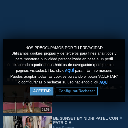
NOS PREOCUPAMOS POR TU PRIVACIDAD
Utilizamos cookies propias y de terceros para fines analíticos y
para mostrarte publicidad personalizada en base a un perfil
Lo mejor de nuestro canal... Los seguidores!
elaborado a partir de tus hábitos de navegación (por ejemplo,
páginas visitadas). Haz click
para más información.
AQUÍ
Puedes aceptar todas las cookies pulsando el botón “ACEPTAR”
Ultimos Videos
o configurarlas o rechazar su uso haciendo click
.
AQUÍ
Los imprescindibles de Marbella
ACEPTAR
Configurar/Rechazar
Design & Art 2026
Hace 4 meses
31:59
BE SUNSET BY NIDHI PATEL CON
PATRICIA
Hace 11 meses