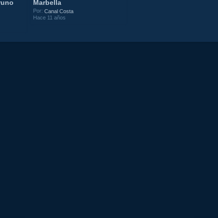
runo
Marbella
Por:
Canal Costa
Hace 11 años