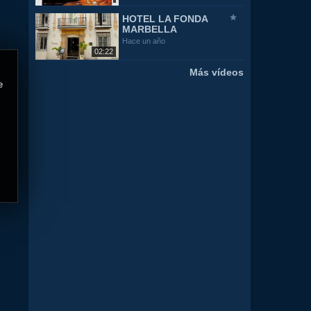
HOTEL LA FONDA
MARBELLA
Hace un año
02:22
Más vídeos
e