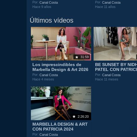
Por:
Por:
Canal Costa
Canal Costa
Hace 9 años
Hace 11 años
Últimos vídeos
31:59
Los imprescindibles de
BE SUNSET BY NIDH
Marbella Design & Art 2026
PATEL CON PATRIC
Por:
Por:
Canal Costa
Canal Costa
Hace 4 meses
Hace 11 meses
2:26:20
MARBELLA DESIGN & ART
CON PATRICIA 2024
Por:
Canal Costa