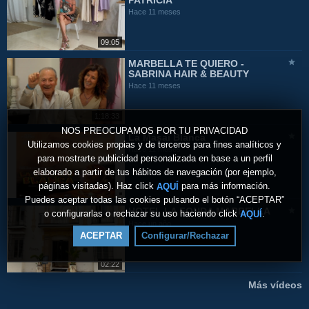
PATRICIA
Hace 11 meses
09:05
MARBELLA TE QUIERO -
SABRINA HAIR & BEAUTY
Hace 11 meses
1:18:33
NOS PREOCUPAMOS POR TU PRIVACIDAD
La Masai Blanca
Utilizamos cookies propias y de terceros para fines analíticos y
Hace 11 meses
para mostrarte publicidad personalizada en base a un perfil
elaborado a partir de tus hábitos de navegación (por ejemplo,
páginas visitadas). Haz click
para más información.
AQUÍ
Puedes aceptar todas las cookies pulsando el botón “ACEPTAR”
HOTEL LA FONDA MARBELLA
o configurarlas o rechazar su uso haciendo click
.
AQUÍ
Hace un año
ACEPTAR
Configurar/Rechazar
02:22
Más vídeos