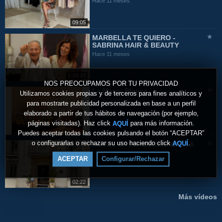
Hace 11 meses
09:05
MARBELLA TE QUIERO -
SABRINA HAIR & BEAUTY
Hace 11 meses
1:18:33
NOS PREOCUPAMOS POR TU PRIVACIDAD
La Masai Blanca
Utilizamos cookies propias y de terceros para fines analíticos y
Hace 11 meses
para mostrarte publicidad personalizada en base a un perfil
elaborado a partir de tus hábitos de navegación (por ejemplo,
páginas visitadas). Haz click
para más información.
AQUÍ
Puedes aceptar todas las cookies pulsando el botón “ACEPTAR”
o configurarlas o rechazar su uso haciendo click
.
AQUÍ
HOTEL LA FONDA MARBELLA
Hace un año
ACEPTAR
Configurar/Rechazar
02:22
Más vídeos