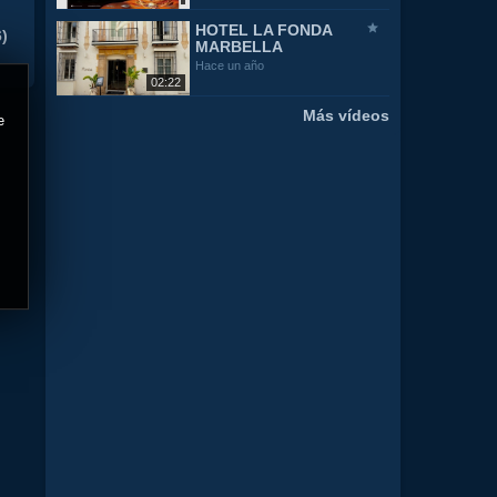
HOTEL LA FONDA
)
MARBELLA
Hace un año
02:22
Más vídeos
e