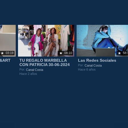
03:19
08:10
58:
N&ART
TU REGALO MARBELLA
Las Redes Sociales
CON PATRICIA 30-06-2024
Por:
Canal Costa
Hace 6 años
Por:
Canal Costa
Hace 2 años