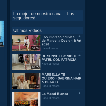
Lo mejor de nuestro canal... Los
seguidores!
Ultimos Videos
Los imprescindibles
de Marbella Design & Art
2026
37
31:59
Hace 4 meses
BE SUNSET BY NIDHI
PATEL CON PATRICIA
Hace 11 meses
09:05
MARBELLA TE
QUIERO - SABRINA HAIR
& BEAUTY
1:18:33
Hace 11 meses
La Masai Blanca
Hace 11 meses