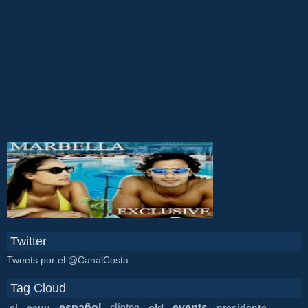
Twitter
Tweets por el @CanalCosta.
Tag Cloud
español
events
el
eeuu
old
presidente
clinton