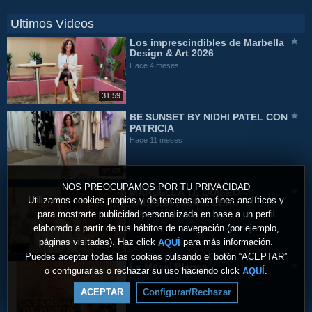
Ultimos Videos
Los imprescindibles de Marbella
Design & Art 2026
Hace 4 meses
31:59
BE SUNSET BY NIDHI PATEL CON
PATRICIA
Hace 11 meses
09:05
NOS PREOCUPAMOS POR TU PRIVACIDAD
MARBELLA TE QUIERO -
Utilizamos cookies propias y de terceros para fines analíticos y
SABRINA HAIR & BEAUTY
para mostrarte publicidad personalizada en base a un perfil
Hace 11 meses
elaborado a partir de tus hábitos de navegación (por ejemplo,
páginas visitadas). Haz click
para más información.
AQUÍ
1:18:33
Puedes aceptar todas las cookies pulsando el botón “ACEPTAR”
La Masai Blanca
o configurarlas o rechazar su uso haciendo click
.
AQUÍ
Hace 11 meses
ACEPTAR
Configurar/Rechazar