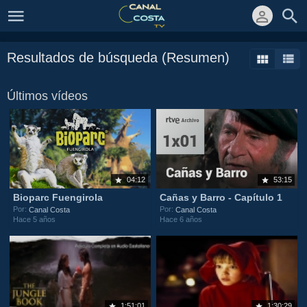
Resultados de búsqueda (Resumen)
Últimos vídeos
04:12
53:15
Bioparc Fuengirola
Cañas y Barro - Capítulo 1
Por:
Por:
Canal Costa
Canal Costa
Hace 5 años
Hace 6 años
1:51:01
1:30:29