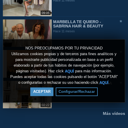
Hace 11 meses
09:05
MARBELLA TE QUIERO -
SABRINA HAIR & BEAUTY
Hace 11 meses
1:18:33
NOS PREOCUPAMOS POR TU PRIVACIDAD
La Masai Blanca
Utilizamos cookies propias y de terceros para fines analíticos y
Hace 11 meses
para mostrarte publicidad personalizada en base a un perfil
elaborado a partir de tus hábitos de navegación (por ejemplo,
páginas visitadas). Haz click
para más información.
AQUÍ
Puedes aceptar todas las cookies pulsando el botón “ACEPTAR”
o configurarlas o rechazar su uso haciendo click
.
AQUÍ
HOTEL LA FONDA MARBELLA
Hace un año
ACEPTAR
Configurar/Rechazar
02:22
Más vídeos