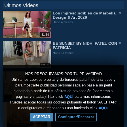
Ultimos Videos
Los imprescindibles de Marbella
Design & Art 2026
Hace 4 meses
31:59
BE SUNSET BY NIDHI PATEL CON
PATRICIA
Hace 11 meses
09:05
NOS PREOCUPAMOS POR TU PRIVACIDAD
MARBELLA TE QUIERO -
SABRINA HAIR & BEAUTY
Utilizamos cookies propias y de terceros para fines analíticos y
Hace 11 meses
para mostrarte publicidad personalizada en base a un perfil
elaborado a partir de tus hábitos de navegación (por ejemplo,
1:18:33
páginas visitadas). Haz click
para más información.
AQUÍ
Puedes aceptar todas las cookies pulsando el botón “ACEPTAR”
La Masai Blanca
o configurarlas o rechazar su uso haciendo click
.
AQUÍ
Hace 11 meses
ACEPTAR
Configurar/Rechazar