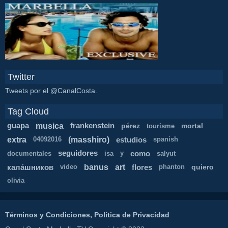
Twitter
Tweets por el @CanalCosta.
Tag Cloud
musica
guapa
frankenstein
pérez
mortal
tourisme
extra
(masshiro)
estudios
04092016
spanish
seguidores
como
documentales
isa
y
salyut
banus
art
кала́шников
flores
quiero
video
phanton
olivia
Términos y Condiciones, Política de Privacidad