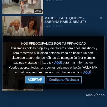
Hace 11 meses
09:05
MARBELLA TE QUIERO -
SABRINA HAIR & BEAUTY
Hace 11 meses
1:18:33
NOS PREOCUPAMOS POR TU PRIVACIDAD
La Masai Blanca
Utilizamos cookies propias y de terceros para fines analíticos y
Hace 11 meses
para mostrarte publicidad personalizada en base a un perfil
elaborado a partir de tus hábitos de navegación (por ejemplo,
páginas visitadas). Haz click
para más información.
AQUÍ
Puedes aceptar todas las cookies pulsando el botón “ACEPTAR”
HOTEL LA FONDA MARBELLA
o configurarlas o rechazar su uso haciendo click
.
AQUÍ
Hace un año
ACEPTAR
Configurar/Rechazar
02:22
Más vídeos