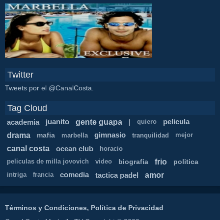
Twitter
Tweets por el @CanalCosta.
Tag Cloud
gente guapa
academia
juanito
pelicula
|
quiero
drama
mafia
gimnasio
marbella
tranquilidad
mejor
canal costa
ocean club
horacio
frio
biografia
politica
peliculas de milla jovovich
video
amor
comedia
tactica padel
intriga
francia
Términos y Condiciones, Política de Privacidad