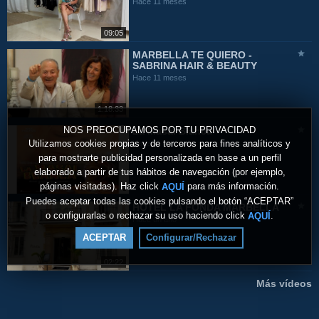
Hace 11 meses
09:05
MARBELLA TE QUIERO -
SABRINA HAIR & BEAUTY
Hace 11 meses
1:18:33
NOS PREOCUPAMOS POR TU PRIVACIDAD
La Masai Blanca
Utilizamos cookies propias y de terceros para fines analíticos y
Hace 11 meses
para mostrarte publicidad personalizada en base a un perfil
elaborado a partir de tus hábitos de navegación (por ejemplo,
páginas visitadas). Haz click
para más información.
AQUÍ
Puedes aceptar todas las cookies pulsando el botón “ACEPTAR”
HOTEL LA FONDA MARBELLA
o configurarlas o rechazar su uso haciendo click
.
AQUÍ
Hace un año
ACEPTAR
Configurar/Rechazar
02:22
Más vídeos