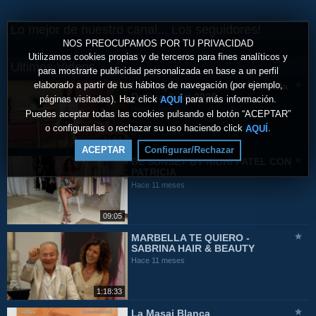
Lo mejor de nuestro canal... Los seguidores!
NOS PREOCUPAMOS POR TU PRIVACIDAD
Utilizamos cookies propias y de terceros para fines analíticos y
Ultimos Videos
para mostrarte publicidad personalizada en base a un perfil
elaborado a partir de tus hábitos de navegación (por ejemplo,
Los imprescindibles de Marbella
Design & Art 2026
páginas visitadas). Haz click
para más información.
AQUÍ
Hace 4 meses
Puedes aceptar todas las cookies pulsando el botón “ACEPTAR”
o configurarlas o rechazar su uso haciendo click
.
AQUÍ
31:59
ACEPTAR
Configurar/Rechazar
BE SUNSET BY NIDHI PATEL CON
PATRICIA
Hace 11 meses
09:05
MARBELLA TE QUIERO -
SABRINA HAIR & BEAUTY
Hace 11 meses
1:18:33
La Masai Blanca