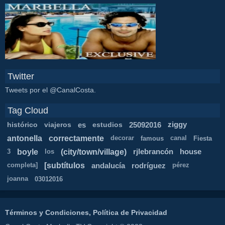
Twitter
Tweets por el @CanalCosta.
Tag Cloud
histórico
viajeros
es
estudios
25092016
ziggy
antonella
correctamente
decorar
famous
canal
Fiesta
boyle
(city/town/village)
rjlebrancón
house
3
los
[subtítulos
andalucía
rodríguez
completa]
pérez
joanna
03012016
Términos y Condiciones, Política de Privacidad