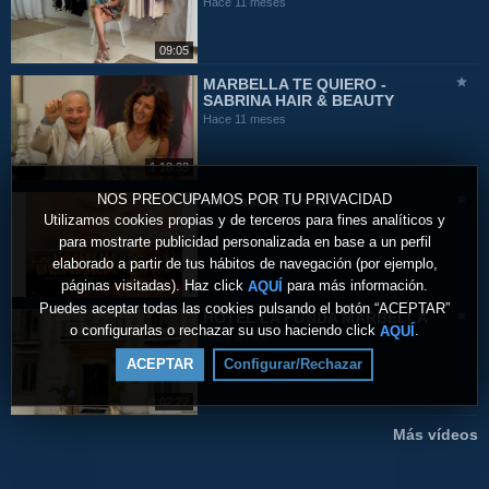
Hace 11 meses
09:05
MARBELLA TE QUIERO -
SABRINA HAIR & BEAUTY
Hace 11 meses
1:18:33
NOS PREOCUPAMOS POR TU PRIVACIDAD
La Masai Blanca
Utilizamos cookies propias y de terceros para fines analíticos y
Hace 11 meses
para mostrarte publicidad personalizada en base a un perfil
elaborado a partir de tus hábitos de navegación (por ejemplo,
páginas visitadas). Haz click
para más información.
AQUÍ
Puedes aceptar todas las cookies pulsando el botón “ACEPTAR”
HOTEL LA FONDA MARBELLA
o configurarlas o rechazar su uso haciendo click
.
AQUÍ
Hace un año
ACEPTAR
Configurar/Rechazar
02:22
Más vídeos