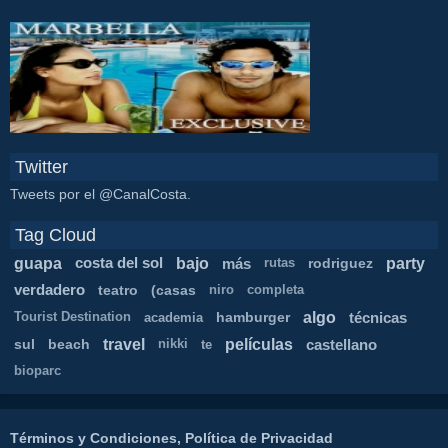
Twitter
Tweets por el @CanalCosta.
Tag Cloud
guapa
bajo
party
costa del sol
más
rodriguez
rutas
verdadero
teatro
(casas
niro
completa
algo
hamburger
técnicas
Tourist Destination
academia
travel
películas
sul
beach
castellano
nikki
te
bioparc
Términos y Condiciones, Política de Privacidad