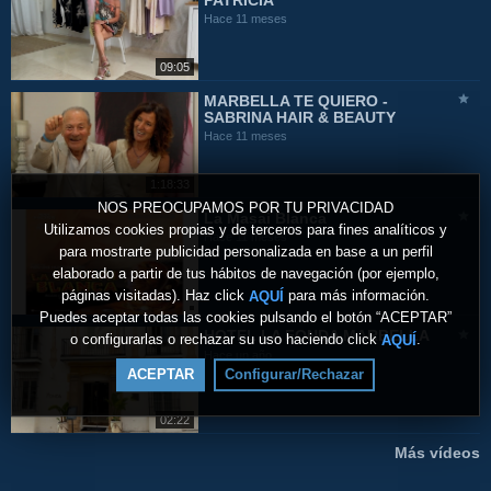
PATRICIA
Hace 11 meses
09:05
MARBELLA TE QUIERO -
SABRINA HAIR & BEAUTY
Hace 11 meses
1:18:33
NOS PREOCUPAMOS POR TU PRIVACIDAD
La Masai Blanca
Utilizamos cookies propias y de terceros para fines analíticos y
Hace 11 meses
para mostrarte publicidad personalizada en base a un perfil
elaborado a partir de tus hábitos de navegación (por ejemplo,
páginas visitadas). Haz click
para más información.
AQUÍ
Puedes aceptar todas las cookies pulsando el botón “ACEPTAR”
HOTEL LA FONDA MARBELLA
o configurarlas o rechazar su uso haciendo click
.
AQUÍ
Hace un año
ACEPTAR
Configurar/Rechazar
02:22
Más vídeos