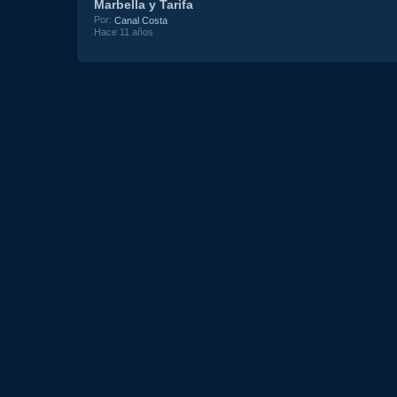
Marbella y Tarifa
Por:
Canal Costa
Hace 11 años