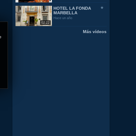
HOTEL LA FONDA
MARBELLA
Hace un año
02:22
Más vídeos
e