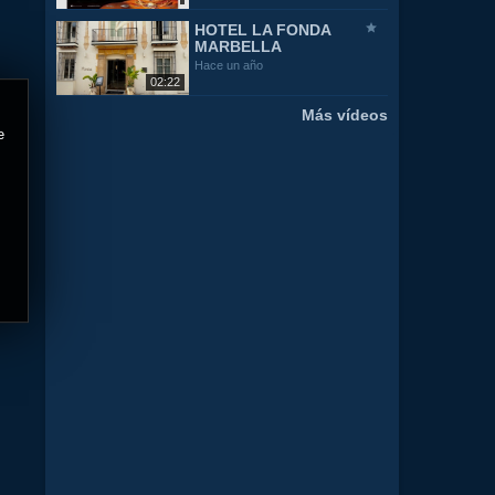
HOTEL LA FONDA
MARBELLA
Hace un año
02:22
Más vídeos
e