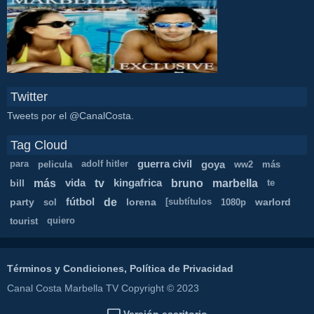
Twitter
Tweets por el @CanalCosta.
Tag Cloud
guerra civil
goya
para
pelicula
adolf hitler
ww2
más
más
tv
bruno
marbella
bill
vida
kingafrica
te
de
party
fútbol
lorena
warlord
sol
[subtítulos
1080p
tourist
quiero
Términos y Condiciones, Política de Privacidad
Canal Costa Marbella TV Copyright © 2023
Versión escritorio