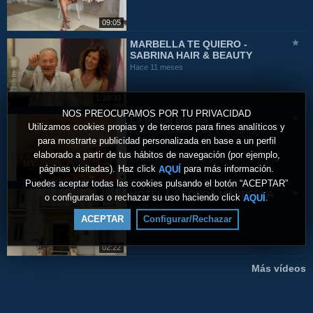
09:05
MARBELLA TE QUIERO -
SABRINA HAIR & BEAUTY
Hace 11 meses
1:18:33
NOS PREOCUPAMOS POR TU PRIVACIDAD
La Masai Blanca
Utilizamos cookies propias y de terceros para fines analíticos y
Hace 11 meses
para mostrarte publicidad personalizada en base a un perfil
elaborado a partir de tus hábitos de navegación (por ejemplo,
páginas visitadas). Haz click
para más información.
AQUÍ
Puedes aceptar todas las cookies pulsando el botón “ACEPTAR”
HOTEL LA FONDA MARBELLA
o configurarlas o rechazar su uso haciendo click
.
AQUÍ
Hace un año
ACEPTAR
Configurar/Rechazar
02:22
Más vídeos