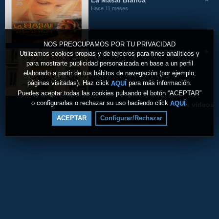
La Masai Blanca
Hace 11 meses
NOS PREOCUPAMOS POR TU PRIVACIDAD
HOTEL LA FONDA MARBELLA
Utilizamos cookies propias y de terceros para fines analíticos y
Hace un año
para mostrarte publicidad personalizada en base a un perfil
elaborado a partir de tus hábitos de navegación (por ejemplo,
páginas visitadas). Haz click
para más información.
AQUÍ
02:22
Puedes aceptar todas las cookies pulsando el botón “ACEPTAR”
o configurarlas o rechazar su uso haciendo click
.
AQUÍ
Más vídeos
ACEPTAR
Configurar/Rechazar