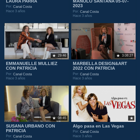
LAURA PARRA
MANOLO SANTANA 05-07-
2023
Por:
Canal Costa
Hace 3 años
Por:
Canal Costa
Hace 3 años
29:46
3:08:27
EMMANUELLE MULLIEZ
MARBELLA DESIGN&ART
CON PATRICIA
2022 CON PATRICIA
Por:
Por:
Canal Costa
Canal Costa
Hace 3 años
Hace 3 años
08:45
SUSANA URBANO CON
Algo pasa en Las Vegas
PATRICIA
Por:
Canal Costa
Hace 3 años
Por:
Canal Costa