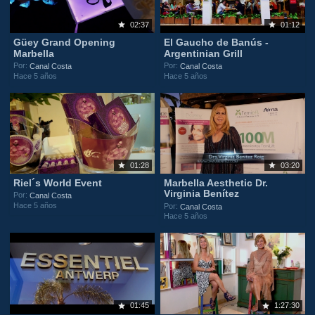
02:37
01:12
Güey Grand Opening
El Gaucho de Banús -
Marbella
Argentinian Grill
Por:
Por:
Canal Costa
Canal Costa
Hace 5 años
Hace 5 años
01:28
03:20
Riel´s World Event
Marbella Aesthetic Dr.
Virginia Benítez
Por:
Canal Costa
Hace 5 años
Por:
Canal Costa
Hace 5 años
01:45
1:27:30