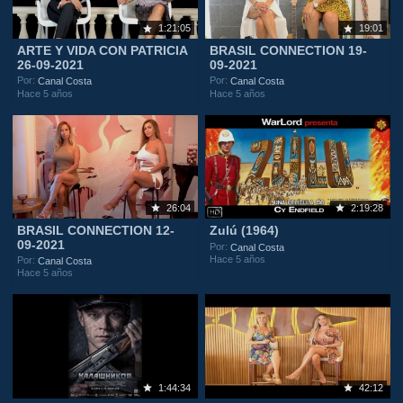
1:21:05
19:01
ARTE Y VIDA CON PATRICIA
BRASIL CONNECTION 19-
26-09-2021
09-2021
Por:
Por:
Canal Costa
Canal Costa
Hace 5 años
Hace 5 años
26:04
2:19:28
BRASIL CONNECTION 12-
Zulú (1964)
09-2021
Por:
Canal Costa
Hace 5 años
Por:
Canal Costa
Hace 5 años
1:44:34
42:12