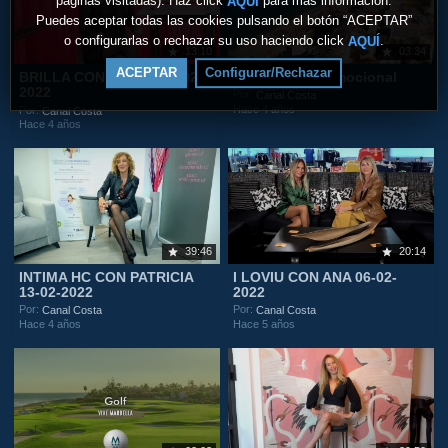
páginas visitadas). Haz click
para más información.
AQUÍ
Puedes aceptar todas las cookies pulsando el botón “ACEPTAR”
o configurarlas o rechazar su uso haciendo click
.
AQUÍ
13:10
03:34
ACEPTAR
Configurar/Rechazar
BRILLA CON LAURA 20-02-
Fuengirola Promocional
2022
Por:
Canal Costa
Hace 4 años
Por:
Canal Costa
Hace 4 años
39:46
20:14
INTIMA HC CON PATRICIA
I LOVIU CON ANA 06-02-
13-02-2022
2022
Por:
Por:
Canal Costa
Canal Costa
Hace 4 años
Hace 5 años