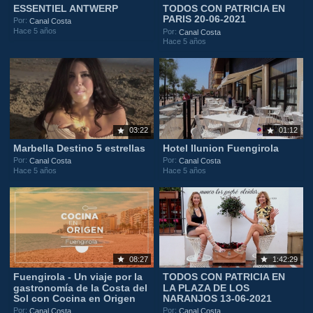
ESSENTIEL ANTWERP
TODOS CON PATRICIA EN
PARIS 20-06-2021
Por:
Canal Costa
Hace 5 años
Por:
Canal Costa
Hace 5 años
03:22
01:12
Marbella Destino 5 estrellas
Hotel Ilunion Fuengirola
Por:
Por:
Canal Costa
Canal Costa
Hace 5 años
Hace 5 años
08:27
1:42:29
Fuengirola - Un viaje por la
TODOS CON PATRICIA EN
gastronomía de la Costa del
LA PLAZA DE LOS
Sol con Cocina en Origen
NARANJOS 13-06-2021
Por:
Por:
Canal Costa
Canal Costa