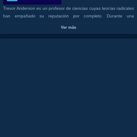
Trevor Anderson es un profesor de ciencias cuyas teorías radicales
han empañado su reputación por completo. Durante una
expedición en Islandia con su sobrino Sean y su hermosa guía
Ver más
regional, Hannah, encuentran una misteriosa cueva que les lleva a
adentrarse en las profundidades de la Tierra, en las entrañas del
planeta. Allí les espera un extraño paisaje lleno de criaturas
terroríficas y un volcán a punto de entrar en erupción, por lo que
deberán encontrar la forma de volver a la superficie antes de que
sea demasiado tarde.
Canales:
OCIO
CANAL COSTA TV