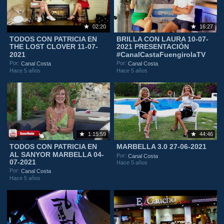
02:20
16:27
TODOS CON PATRICIA EN
BRILLA CON LAURA 10-07-
THE LOST CLOVER 11-07-
2021 PRESENTACIÓN
2021
#CanalCastaFuengirolaTV
Por:
Por:
Canal Costa
Canal Costa
Hace 5 años
Hace 5 años
1:15:59
44:46
TODOS CON PATRICIA EN
MARBELLA 3.0 27-06-2021
AL SANYOR MARBELLA 04-
Por:
Canal Costa
07-2021
Hace 5 años
Por:
Canal Costa
Hace 5 años