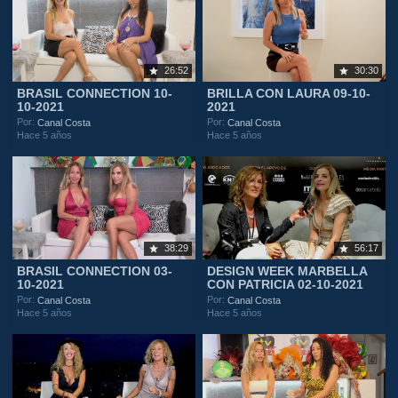
26:52
30:30
BRASIL CONNECTION 10-
BRILLA CON LAURA 09-10-
10-2021
2021
Por:
Por:
Canal Costa
Canal Costa
Hace 5 años
Hace 5 años
38:29
56:17
BRASIL CONNECTION 03-
DESIGN WEEK MARBELLA
10-2021
CON PATRICIA 02-10-2021
Por:
Por:
Canal Costa
Canal Costa
Hace 5 años
Hace 5 años