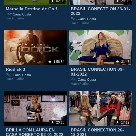
02:03
29:50
Marbella Destino de Golf
BRASIL CONECTTION 23-01-
2022
Por:
Canal Costa
Hace 5 años
Por:
Canal Costa
Hace 5 años
1:58:54
31:47
Riddick 3
BRASIL CONNECTION 09-
01-2022
Por:
Canal Costa
Hace 5 años
Por:
Canal Costa
Hace 5 años
23:13
17:19
BRILLA CON LAURA EN
BRASIL CONNECTION 26-
CASA ROBERTO 02-01-2022
12-2021