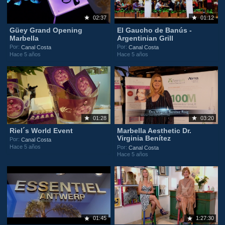
02:37
01:12
Güey Grand Opening
El Gaucho de Banús -
Marbella
Argentinian Grill
Por:
Por:
Canal Costa
Canal Costa
Hace 5 años
Hace 5 años
01:28
03:20
Riel´s World Event
Marbella Aesthetic Dr.
Virginia Benítez
Por:
Canal Costa
Hace 5 años
Por:
Canal Costa
Hace 5 años
01:45
1:27:30