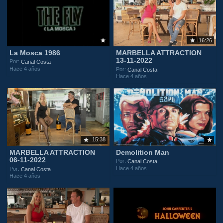
16:26
La Mosca 1986
MARBELLA ATTRACTION
13-11-2022
Por:
Canal Costa
Hace 4 años
Por:
Canal Costa
Hace 4 años
15:38
MARBELLA ATTRACTION
Demolition Man
06-11-2022
Por:
Canal Costa
Hace 4 años
Por:
Canal Costa
Hace 4 años