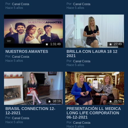
Por:
Por:
Canal Costa
Canal Costa
Hace 5 años
Hace 5 años
1:31:49
27:49
NUESTROS AMANTES
BRILLA CON LAURA 18 12
2021
Por:
Canal Costa
Hace 5 años
Por:
Canal Costa
Hace 5 años
08:19
25:51
BRASIL CONNECTION 12-
PRESENTACIÓN LL MEDICA
12-2021
LONG LIFE CORPORATION
06-12-2021
Por:
Canal Costa
Hace 5 años
Por:
Canal Costa
Hace 5 años