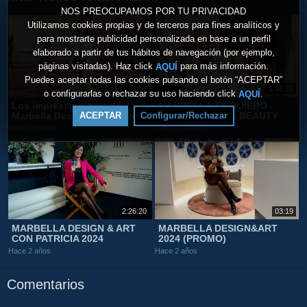
NOS PREOCUPAMOS POR TU PRIVACIDAD
Utilizamos cookies propias y de terceros para fines analíticos y
para mostrarte publicidad personalizada en base a un perfil
elaborado a partir de tus hábitos de navegación (por ejemplo,
páginas visitadas). Haz click
para más información.
AQUÍ
Puedes aceptar todas las cookies pulsando el botón “ACEPTAR”
31:59
1:18:33
o configurarlas o rechazar su uso haciendo click
.
AQUÍ
Los imprescindibles de
MARBELLA TE QUIERO -
ACEPTAR
Configurar/Rechazar
Marbella Design & Art 2026
SABRINA HAIR & BEAUTY
Hace 4 meses
Hace 11 meses
2:26:20
03:19
MARBELLA DESIGN & ART
MARBELLA DESIGN&ART
CON PATRICIA 2024
2024 (PROMO)
Hace 2 años
Hace 2 años
Comentarios