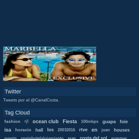
Twitter
Tweets por el @CanalCosta.
Tag Cloud
ocean club
Fiesta
fashion
guapa
foie
rjl
100mbps
isa
en
horacio
hall
los
rtve
houses
20032016
juan
sun
costa del sol
events
spainhotelalojamiento
summer