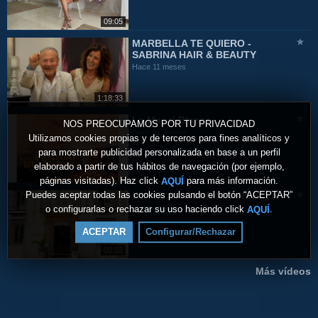
09:05
MARBELLA TE QUIERO -
SABRINA HAIR & BEAUTY
Hace 11 meses
1:18:33
La Masai Blanca
NOS PREOCUPAMOS POR TU PRIVACIDAD
Hace 11 meses
Utilizamos cookies propias y de terceros para fines analíticos y
para mostrarte publicidad personalizada en base a un perfil
elaborado a partir de tus hábitos de navegación (por ejemplo,
páginas visitadas). Haz click
para más información.
AQUÍ
Puedes aceptar todas las cookies pulsando el botón “ACEPTAR”
HOTEL LA FONDA MARBELLA
Hace un año
o configurarlas o rechazar su uso haciendo click
.
AQUÍ
ACEPTAR
Configurar/Rechazar
02:22
Más vídeos