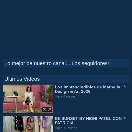
Lo mejor de nuestro canal... Los seguidores!
Ultimos Videos
Los imprescindibles de Marbella
Design & Art 2026
Hace 4 meses
31:59
BE SUNSET BY NIDHI PATEL CON
PATRICIA
Hace 11 meses