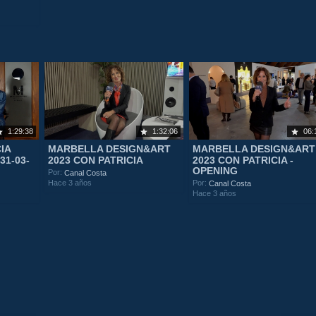
1:29:38
1:32:06
06:
IA
MARBELLA DESIGN&ART
MARBELLA DESIGN&ART
1-03-
2023 CON PATRICIA
2023 CON PATRICIA -
OPENING
Por:
Canal Costa
Hace 3 años
Por:
Canal Costa
Hace 3 años