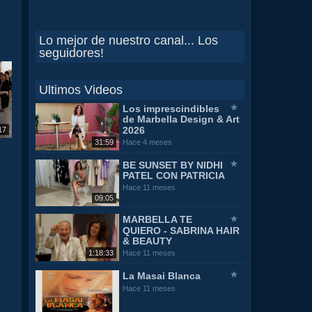
Lo mejor de nuestro canal... Los
seguidores!
Ultimos Videos
Los imprescindibles
de Marbella Design & Art
2026
17
31:59
Hace 4 meses
BE SUNSET BY NIDHI
PATEL CON PATRICIA
Hace 11 meses
09:05
MARBELLA TE
QUIERO - SABRINA HAIR
& BEAUTY
1:18:33
Hace 11 meses
La Masai Blanca
Hace 11 meses