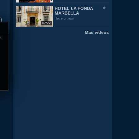
HOTEL LA FONDA
MARBELLA
Hace un año
)
02:22
Más vídeos
e