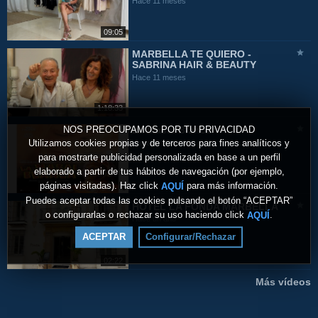
Hace 11 meses
09:05
MARBELLA TE QUIERO -
SABRINA HAIR & BEAUTY
Hace 11 meses
1:18:33
NOS PREOCUPAMOS POR TU PRIVACIDAD
La Masai Blanca
Utilizamos cookies propias y de terceros para fines analíticos y
Hace 11 meses
para mostrarte publicidad personalizada en base a un perfil
elaborado a partir de tus hábitos de navegación (por ejemplo,
páginas visitadas). Haz click
para más información.
AQUÍ
Puedes aceptar todas las cookies pulsando el botón “ACEPTAR”
HOTEL LA FONDA MARBELLA
o configurarlas o rechazar su uso haciendo click
.
AQUÍ
Hace un año
ACEPTAR
Configurar/Rechazar
02:22
Más vídeos