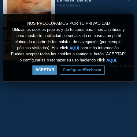
La Masai Blanca
Hace 11 meses
NOS PREOCUPAMOS POR TU PRIVACIDAD
Utilizamos cookies propias y de terceros para fines analíticos y
HOTEL LA FONDA MARBELLA
para mostrarte publicidad personalizada en base a un perfil
Hace un año
elaborado a partir de tus hábitos de navegación (por ejemplo,
páginas visitadas). Haz click
para más información.
AQUÍ
Puedes aceptar todas las cookies pulsando el botón “ACEPTAR”
02:22
o configurarlas o rechazar su uso haciendo click
.
AQUÍ
Más vídeos
ACEPTAR
Configurar/Rechazar