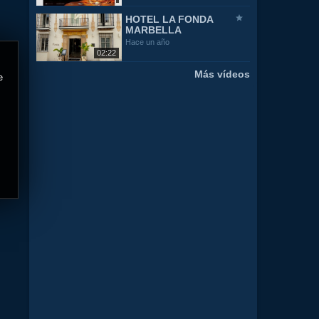
HOTEL LA FONDA
MARBELLA
Hace un año
02:22
Más vídeos
e