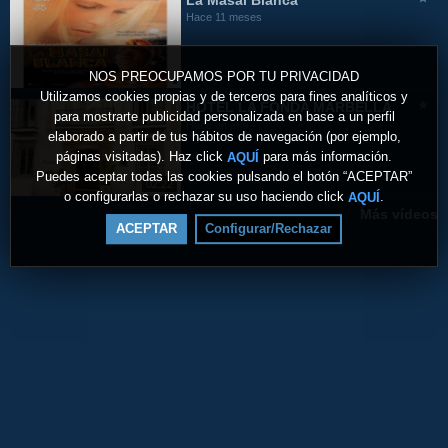
La Masai Blanca
Hace 11 meses
NOS PREOCUPAMOS POR TU PRIVACIDAD
Utilizamos cookies propias y de terceros para fines analíticos y
HOTEL LA FONDA MARBELLA
para mostrarte publicidad personalizada en base a un perfil
Hace un año
elaborado a partir de tus hábitos de navegación (por ejemplo,
páginas visitadas). Haz click
para más información.
AQUÍ
Puedes aceptar todas las cookies pulsando el botón “ACEPTAR”
02:22
o configurarlas o rechazar su uso haciendo click
.
AQUÍ
Más vídeos
ACEPTAR
Configurar/Rechazar