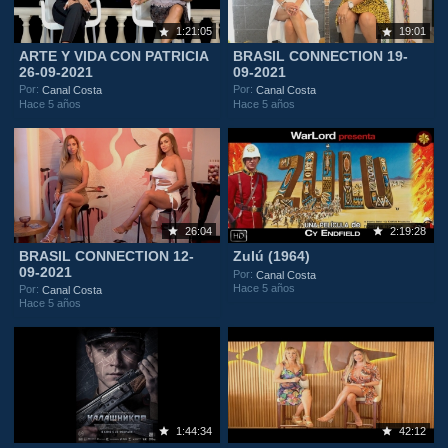
1:21:05
19:01
ARTE Y VIDA CON PATRICIA
BRASIL CONNECTION 19-
26-09-2021
09-2021
Por:
Por:
Canal Costa
Canal Costa
Hace 5 años
Hace 5 años
26:04
2:19:28
BRASIL CONNECTION 12-
Zulú (1964)
09-2021
Por:
Canal Costa
Hace 5 años
Por:
Canal Costa
Hace 5 años
1:44:34
42:12