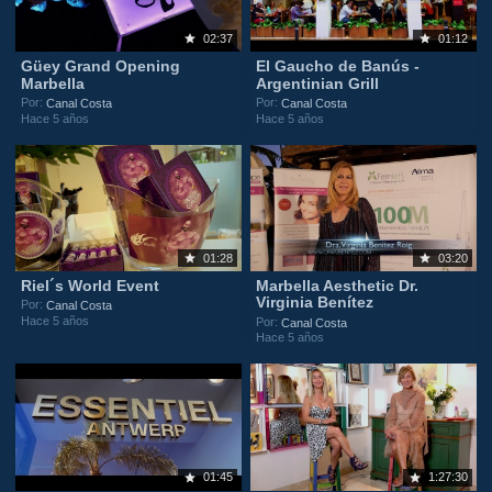
02:37
01:12
Güey Grand Opening
El Gaucho de Banús -
Marbella
Argentinian Grill
Por:
Por:
Canal Costa
Canal Costa
Hace 5 años
Hace 5 años
01:28
03:20
Riel´s World Event
Marbella Aesthetic Dr.
Virginia Benítez
Por:
Canal Costa
Hace 5 años
Por:
Canal Costa
Hace 5 años
01:45
1:27:30