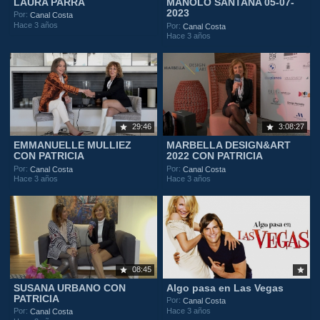
LAURA PARRA
MANOLO SANTANA 05-07-
2023
Por:
Canal Costa
Hace 3 años
Por:
Canal Costa
Hace 3 años
29:46
3:08:27
EMMANUELLE MULLIEZ
MARBELLA DESIGN&ART
CON PATRICIA
2022 CON PATRICIA
Por:
Por:
Canal Costa
Canal Costa
Hace 3 años
Hace 3 años
08:45
SUSANA URBANO CON
Algo pasa en Las Vegas
PATRICIA
Por:
Canal Costa
Hace 3 años
Por:
Canal Costa