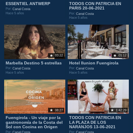
ESSENTIEL ANTWERP
TODOS CON PATRICIA EN
PARIS 20-06-2021
Por:
Canal Costa
Hace 5 años
Por:
Canal Costa
Hace 5 años
03:22
01:12
Marbella Destino 5 estrellas
Hotel Ilunion Fuengirola
Por:
Por:
Canal Costa
Canal Costa
Hace 5 años
Hace 5 años
08:27
1:42:29
Fuengirola - Un viaje por la
TODOS CON PATRICIA EN
gastronomía de la Costa del
LA PLAZA DE LOS
Sol con Cocina en Origen
NARANJOS 13-06-2021
Por:
Por:
Canal Costa
Canal Costa