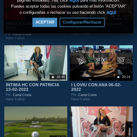
páginas visitadas). Haz click
para más información.
AQUÍ
Puedes aceptar todas las cookies pulsando el botón “ACEPTAR”
o configurarlas o rechazar su uso haciendo click
.
AQUÍ
13:10
03:34
ACEPTAR
Configurar/Rechazar
BRILLA CON LAURA 20-02-
Fuengirola Promocional
2022
Por:
Canal Costa
Hace 4 años
Por:
Canal Costa
Hace 4 años
39:46
20:14
INTIMA HC CON PATRICIA
I LOVIU CON ANA 06-02-
13-02-2022
2022
Por:
Por:
Canal Costa
Canal Costa
Hace 4 años
Hace 5 años