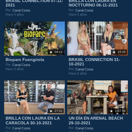
BRASIL CONNECTION 07-11-
BRILLA CON LAURA EN
2021
NOCTTURNO 06-11-2021
Por:
Por:
Canal Costa
Canal Costa
Hace 5 años
Hace 5 años
04:12
19:26
Bioparc Fuengirola
BRASIL CONNECTION 31-
10-2021
Por:
Canal Costa
Hace 5 años
Por:
Canal Costa
Hace 5 años
27:01
1:07:58
BRILLA CON LAURA EN LA
UN DÍA EN ARENAL BEACH
CARACOLA 30-10-2021
29-10-2021
Por:
Por:
Canal Costa
Canal Costa