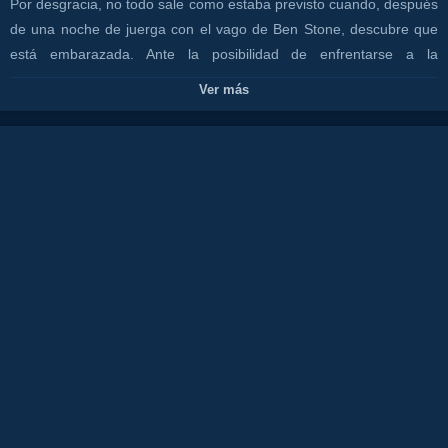
Por desgracia, no todo sale como estaba previsto cuando, después
de una noche de juerga con el vago de Ben Stone, descubre que
está embarazada. Ante la posibilidad de enfrentarse a la
maternidad sola o de conocer mejor al padre, Allison decide dar
Ver más
una oportunidad al entrañable inmaduro. Ben, que no quiere
crecer, se da cuent a de que debe tomar una decisión: quedarse o
salir por piernas. Pero salir con la mujer a la que acabas de dejar
embarazada es más difícil de lo que parece. No tardan en darse
cuenta de que no son exactamente sus respectivas medias
naranjas. Para colmo de males, el único ejemplo de jóvenes
padres son Debbie, la agobiada hermana de Allison, y el
calzonazos de Pete. La joven pareja no sabe qué hacer. ¿Deben
criar al bebé juntos? ¿Cómo se llega a un feliz compañerismo de
por vida? Después de unas cuantas copas y de una noche loca, les
quedan nueve meses para decidirlo
Canales:
Películas
CANAL COSTA TV